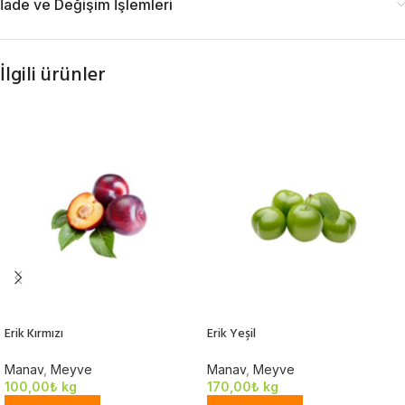
İade ve Değişim İşlemleri
İlgili ürünler
Erik Kırmızı
Erik Yeşil
Manav
,
Meyve
Manav
,
Meyve
100,00
₺
kg
170,00
₺
kg