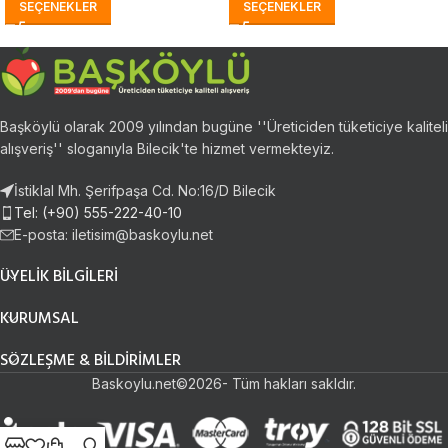
SEÇENEKLER
SEÇENEKLER
Başköylü olarak 2009 yılından bugüne ''Üreticiden tüketiciye kaliteli
alışveriş'' sloganıyla Bilecik'te hizmet vermekteyiz.
İstiklal Mh. Şerifpaşa Cd. No:16/D Bilecik
Tel: (+90) 555-222-40-10
E-posta:
iletisim@baskoylu.net
ÜYELIK BILGILERI
KURUMSAL
SÖZLEŞME & BILDIRIMLER
Baskoylu.net©2026- Tüm hakları sakldır.