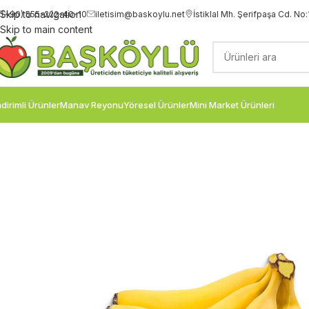
Skip to navigation
(+90)
555-222-40-10
iletisim@baskoylu.net
İstiklal Mh. Şerifpaşa Cd. No:
Skip to main content
ndirimli Ürünler
Manav Reyonu
Yöresel Ürünler
Mini Market Ürünleri