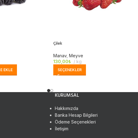
Çilek
Manav
,
Meyve
130,00
₺
kg
E EKLE
SEÇENEKLER
KURUMSAL
Hakkımızda
Banka Hesap Bilgileri
Ödeme Seçenekleri
İletişim