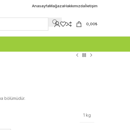
Anasayfa
Mağaza
Hakkımızda
İletişim
0,00
₺
ama bölümüdür.
1 kg