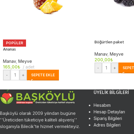
Böğürtlen paket
POPÜLER
Ananas
Manav
,
Meyve
200,00
₺
Manav
,
Meyve
165,00
₺
adet
-
+
SEPET
-
+
SEPETE EKLE
ÜYELIK BILGILERI
Hesabım
Hesap Detayları
Başköylü olarak 2009 yılından bugüne
Sipariş Bilgileri
''Üreticiden tüketiciye kaliteli alışveriş''
Adres Bilgileri
sloganıyla Bilecik'te hizmet vermekteyiz.