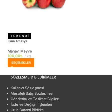
T Ü K E N D İ
POPÜLER
Elma Amasya
Elma Ekşi
Manav
,
Meyve
Manav
,
Meyve
100,00
₺
kg
160,00
₺
kg
SEÇENEKLER
SEÇENEKLER
SÖZLEŞME & BILDIRIMLER
Kullanıcı Sözleşmesi
Mesafeli Satış Sözleşmesi
Gönderim ve Teslimat Bilgileri
İade ve Değişim İşlemleri
Ürün Garanti Bildirimi