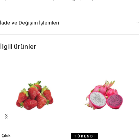
İade ve Değişim İşlemleri
İlgili ürünler
Çilek
T Ü K E N D İ