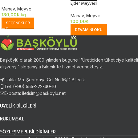
Ejder Meyvesi
Manav
,
Meyve
130,00
₺
kg
Manav
,
Meyve
100,00
₺
SEÇENEKLER
DEVAMINI OKU
Başköylü olarak 2009 yılından bugüne ''Üreticiden tüketiciye kaliteli
alışveriş'' sloganıyla Bilecik'te hizmet vermekteyiz.
İstiklal Mh. Şerifpaşa Cd. No:16/D Bilecik
Tel: (+90) 555-222-40-10
E-posta:
iletisim@baskoylu.net
ÜYELIK BILGILERI
KURUMSAL
SÖZLEŞME & BILDIRIMLER