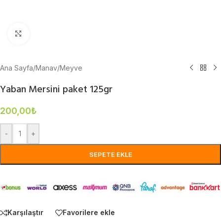
Büyütmek için tıklayın
Ana Sayfa
/
Manav
/
Meyve
Yaban Mersini paket 125gr
200,00
₺
-
+
SEPETE EKLE
Karşılaştır
Favorilere ekle