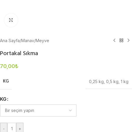
Büyütmek için tıklayın
Ana Sayfa
/
Manav
/
Meyve
Portakal Sıkma
70,00
₺
KG
0,25 kg
,
0,5 kg
,
1 kg
KG
-
+