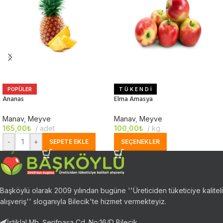
POPÜLER
T Ü K E N D İ
Ananas
Elma Amasya
Manav
,
Meyve
Manav
,
Meyve
165,00
₺
adet
100,00
₺
kg
-
+
SEPETE EKLE
SEÇENEKLER
Başköylü olarak 2009 yılından bugüne ''Üreticiden tüketiciye kaliteli
alışveriş'' sloganıyla Bilecik'te hizmet vermekteyiz.
İstiklal Mh. Şerifpaşa Cd. No:16/D Bilecik