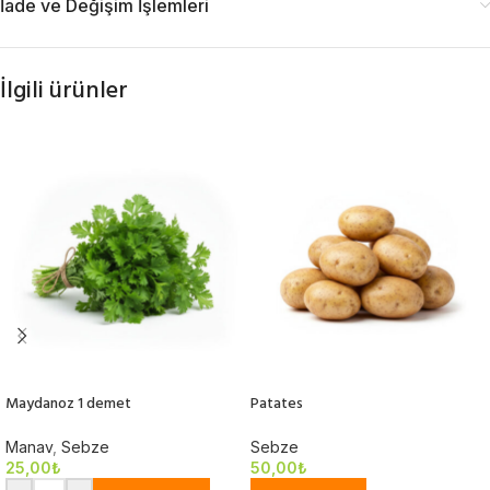
İade ve Değişim İşlemleri
İlgili ürünler
Maydanoz 1 demet
Patates
Manav
,
Sebze
Sebze
25,00
₺
50,00
₺