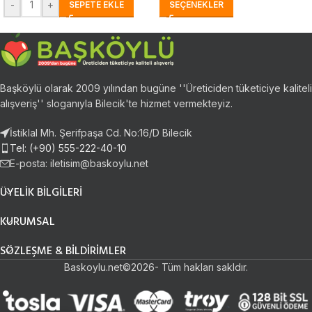
-
+
SEPETE EKLE
SEÇENEKLER
Başköylü olarak 2009 yılından bugüne ''Üreticiden tüketiciye kaliteli
alışveriş'' sloganıyla Bilecik'te hizmet vermekteyiz.
İstiklal Mh. Şerifpaşa Cd. No:16/D Bilecik
Tel: (+90) 555-222-40-10
E-posta:
iletisim@baskoylu.net
ÜYELIK BILGILERI
KURUMSAL
SÖZLEŞME & BILDIRIMLER
Baskoylu.net©2026- Tüm hakları sakldır.