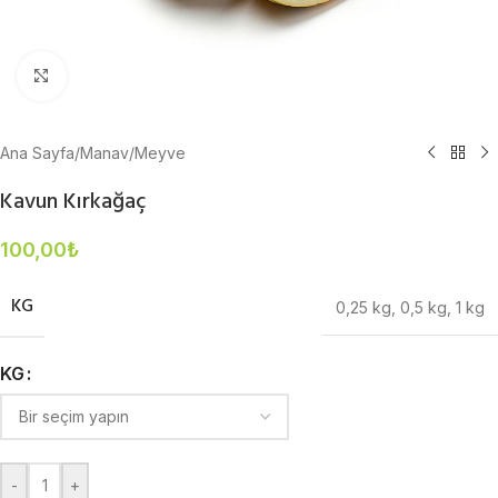
Büyütmek için tıklayın
Ana Sayfa
/
Manav
/
Meyve
Kavun Kırkağaç
100,00
₺
KG
0,25 kg
,
0,5 kg
,
1 kg
KG
-
+