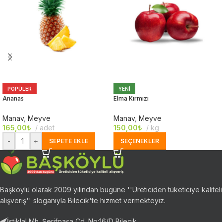
POPÜLER
YENI
Ananas
Elma Kırmızı
Manav
,
Meyve
Manav
,
Meyve
165,00
₺
adet
150,00
₺
kg
-
+
SEPETE EKLE
SEÇENEKLER
Başköylü olarak 2009 yılından bugüne ''Üreticiden tüketiciye kaliteli
alışveriş'' sloganıyla Bilecik'te hizmet vermekteyiz.
İstiklal Mh. Şerifpaşa Cd. No:16/D Bilecik